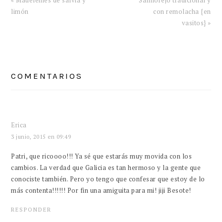
« Madeleines de salvia y
Salmorejo tradicional y
anterior:
entrada:
limón
con remolacha {en
vasitos} »
INTERACCIONES
CON
COMENTARIOS
LOS
LECTORES
Erica
3 junio, 2015 en 09:49
Patri, que ricoooo!!! Ya sé que estarás muy movida con los
cambios. La verdad que Galicia es tan hermoso y la gente que
conociste también. Pero yo tengo que confesar que estoy de lo
más contenta!!!!!! Por fin una amiguita para mi! jiji Besote!
RESPONDER