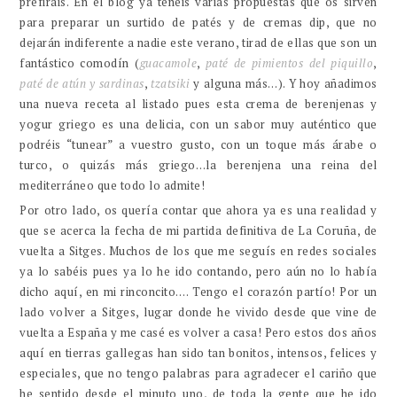
prefiráis. En el blog ya tenéis varias propuestas que os sirven
para preparar un surtido de patés y de cremas dip, que no
dejarán indiferente a nadie este verano, tirad de ellas que son un
fantástico comodín (
guacamole
,
paté de pimientos del piquillo
,
paté de atún y sardinas
,
tzatsiki
y alguna más…). Y hoy añadimos
una nueva receta al listado pues esta crema de berenjenas y
yogur griego es una delicia, con un sabor muy auténtico que
podréis “tunear” a vuestro gusto, con un toque más árabe o
turco, o quizás más griego…la berenjena una reina del
mediterráneo que todo lo admite!
Por otro lado, os quería contar que ahora ya es una realidad y
que se acerca la fecha de mi partida definitiva de La Coruña, de
vuelta a Sitges. Muchos de los que me seguís en redes sociales
ya lo sabéis pues ya lo he ido contando, pero aún no lo había
dicho aquí, en mi rinconcito…. Tengo el corazón partío! Por un
lado volver a Sitges, lugar donde he vivido desde que vine de
vuelta a España y me casé es volver a casa! Pero estos dos años
aquí en tierras gallegas han sido tan bonitos, intensos, felices y
especiales, que no tengo palabras para agradecer el cariño que
he sentido desde el minuto uno, de toda la gente que he ido