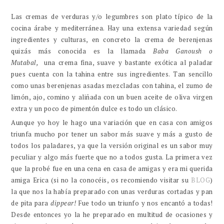
Las cremas de verduras y/o legumbres son plato típico de la
cocina árabe y mediterránea. Hay una extensa variedad según
ingredientes y culturas, en concreto la crema de berenjenas
quizás más conocida es la llamada
Baba Ganoush o
Mutabal,
una crema fina, suave y bastante exótica al paladar
pues cuenta con la tahina entre sus ingredientes. Tan sencillo
como unas berenjenas asadas mezcladas con tahina, el zumo de
limón, ajo, comino y aliñada con un buen aceite de oliva virgen
extra y un poco de pimentón dulce es todo un clásico.
Aunque yo hoy le hago una variación que en casa con amigos
triunfa mucho por tener un sabor más suave y más a gusto de
todos los paladares, ya que la versión original es un sabor muy
peculiar y algo más fuerte que no a todos gusta. La primera vez
que la probé fue en una cena en casa de amigas y era mi querida
amiga Erica (si no la conocéis, os recomiendo visitar su
BLOG
)
la que nos la había preparado con unas verduras cortadas y pan
de pita para
dippear!
Fue todo un triunfo y nos encantó a todas!
Desde entonces yo la he preparado en multitud de ocasiones y