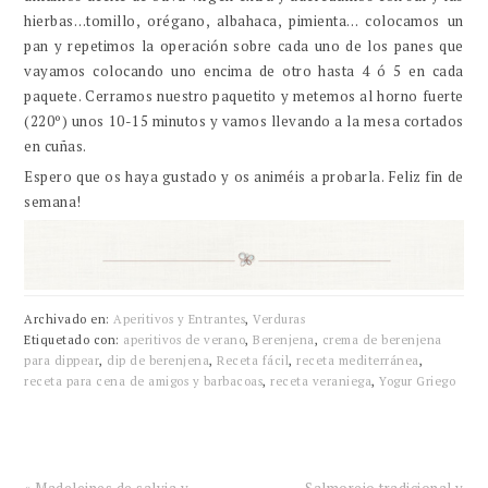
hierbas…tomillo, orégano, albahaca, pimienta… colocamos un
pan y repetimos la operación sobre cada uno de los panes que
vayamos colocando uno encima de otro hasta 4 ó 5 en cada
paquete. Cerramos nuestro paquetito y metemos al horno fuerte
(220º) unos 10-15 minutos y vamos llevando a la mesa cortados
en cuñas.
Espero que os haya gustado y os animéis a probarla. Feliz fin de
semana!
Archivado en:
Aperitivos y Entrantes
,
Verduras
Etiquetado con:
aperitivos de verano
,
Berenjena
,
crema de berenjena
para dippear
,
dip de berenjena
,
Receta fácil
,
receta mediterránea
,
receta para cena de amigos y barbacoas
,
receta veraniega
,
Yogur Griego
Entrada
Siguiente