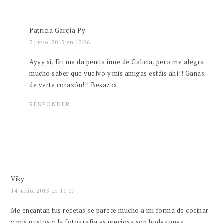
Patricia García Py
3 junio, 2015 en 10:26
Ayyy si, Eri me da penita irme de Galicia, pero me alegra
mucho saber que vuelvo y mis amigas estáis ahí!! Ganas
de verte corazón!!! Besazos
RESPONDER
Viky
14 junio, 2015 en 11:07
Me encantan tus recetas se parece mucho a mi forma de cocinar
y mis gustos,y la fotografia es preciosa son bodegones