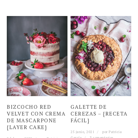
BIZCOCHO RED
GALETTE DE
VELVET CON CREMA
CEREZAS – {RECETA
DE MASCARPONE
FÁCIL}
{LAYER CAKE}
25 junio, 2021
por
Patricia
García
3 comentarios