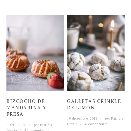
BIZCOCHO DE
GALLETAS CRINKLE
MANDARINA Y
DE LIMÓN
FRESA
10 diciembre, 2019
por
Patricia
García
6 comentarios
6 abril, 2020
por
Patricia
García
10 comentarios