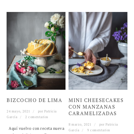
BIZCOCHO DE LIMA
MINI CHEESECAKES
CON MANZANAS
24 mayo, 2021
por
Patricia
CARAMELIZADAS
García
2 comentarios
8 marzo, 2021
por
Patricia
Aquí vuelvo con receta nueva
García
9 comentarios