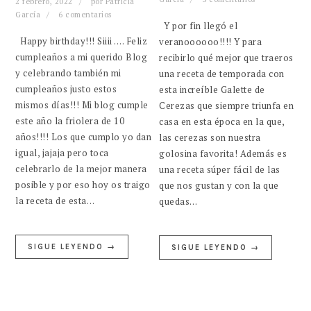
2 febrero, 2022
por
Patricia
García
6 comentarios
Y por fin llegó el
Happy birthday!!! Siiii …. Feliz
veranoooooo!!!! Y para
cumpleaños a mi querido Blog
recibirlo qué mejor que traeros
y celebrando también mi
una receta de temporada con
cumpleaños justo estos
esta increíble Galette de
mismos días!!! Mi blog cumple
Cerezas que siempre triunfa en
este año la friolera de 10
casa en esta época en la que,
años!!!! Los que cumplo yo dan
las cerezas son nuestra
igual, jajaja pero toca
golosina favorita! Además es
celebrarlo de la mejor manera
una receta súper fácil de las
posible y por eso hoy os traigo
que nos gustan y con la que
la receta de esta…
quedas…
SIGUE LEYENDO →
SIGUE LEYENDO →