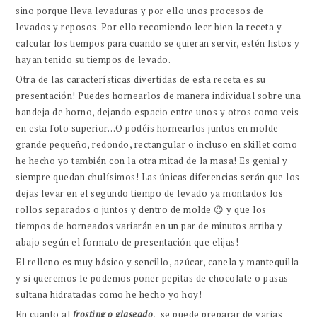
sino porque lleva levaduras y por ello unos procesos de
levados y reposos. Por ello recomiendo leer bien la receta y
calcular los tiempos para cuando se quieran servir, estén listos y
hayan tenido su tiempos de levado.
Otra de las características divertidas de esta receta es su
presentación! Puedes hornearlos de manera individual sobre una
bandeja de horno, dejando espacio entre unos y otros como veis
en esta foto superior…O podéis hornearlos juntos en molde
grande pequeño, redondo, rectangular o incluso en skillet como
he hecho yo también con la otra mitad de la masa! Es genial y
siempre quedan chulísimos! Las únicas diferencias serán que los
dejas levar en el segundo tiempo de levado ya montados los
rollos separados o juntos y dentro de molde 😉 y que los
tiempos de horneados variarán en un par de minutos arriba y
abajo según el formato de presentación que elijas!
El relleno es muy básico y sencillo, azúcar, canela y mantequilla
y si queremos le podemos poner pepitas de chocolate o pasas
sultana hidratadas como he hecho yo hoy!
En cuanto al
frosting o glaseado
, se puede preparar de varias