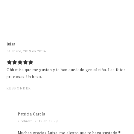
luisa
31 enero, 2019 en 20:16
Ohh mira que me gustan y te han quedado genial niña. Las fotos
preciosas. Un beso.
RESPONDER
Patricia García
2 febrero, 2019 en 18:59
Muchas gracias Luisa, me alegro que te haya gustado!!!