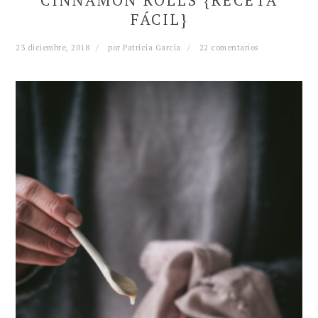
CINNAMON ROLLS {RECETA
FÁCIL}
23 diciembre, 2018
por
Patricia García
22 comentarios