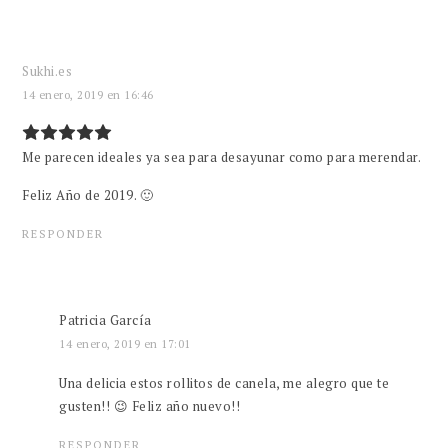
Sukhi.es
14 enero, 2019 en 16:46
Me parecen ideales ya sea para desayunar como para merendar.
Feliz Año de 2019. 🙂
RESPONDER
Patricia García
14 enero, 2019 en 17:01
Una delicia estos rollitos de canela, me alegro que te
gusten!! 😉 Feliz año nuevo!!
RESPONDER