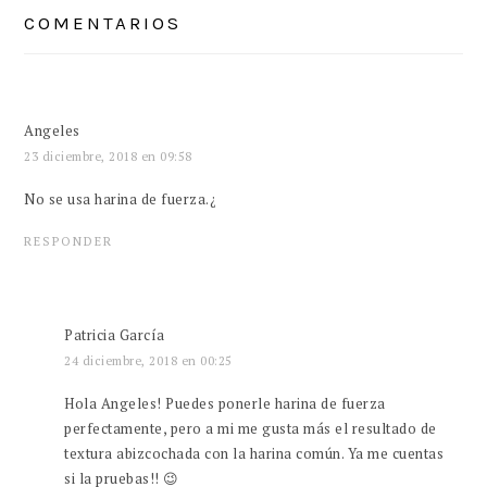
CON
COMENTARIOS
LOS
LECTORES
Angeles
23 diciembre, 2018 en 09:58
No se usa harina de fuerza.¿
RESPONDER
Patricia García
24 diciembre, 2018 en 00:25
Hola Angeles! Puedes ponerle harina de fuerza
perfectamente, pero a mi me gusta más el resultado de
textura abizcochada con la harina común. Ya me cuentas
si la pruebas!! 😉