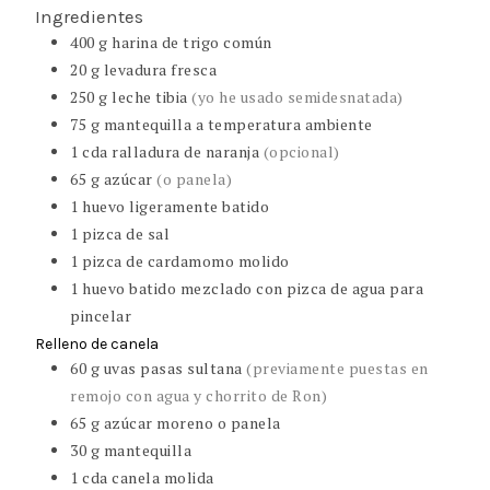
Ingredientes
400
g
harina de trigo común
20
g
levadura fresca
250
g
leche tibia
(yo he usado semidesnatada)
75
g
mantequilla a temperatura ambiente
1
cda
ralladura de naranja
(opcional)
65
g
azúcar
(o panela)
1
huevo ligeramente batido
1
pizca de sal
1
pizca de cardamomo molido
1
huevo batido mezclado con pizca de agua para
pincelar
Relleno de canela
60
g
uvas pasas sultana
(previamente puestas en
remojo con agua y chorrito de Ron)
65
g
azúcar moreno o panela
30
g
mantequilla
1
cda
canela molida