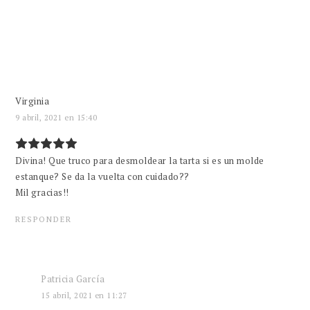
Virginia
9 abril, 2021 en 15:40
Divina! Que truco para desmoldear la tarta si es un molde
estanque? Se da la vuelta con cuidado??
Mil gracias!!
RESPONDER
Patricia García
15 abril, 2021 en 11:27