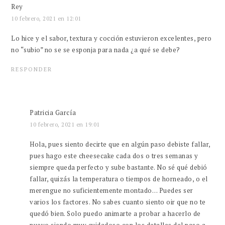
Rey
10 febrero, 2021 en 12:01
Lo hice y el sabor, textura y cocción estuvieron excelentes, pero
no “subio” no se se esponja para nada ¿a qué se debe?
RESPONDER
Patricia García
10 febrero, 2021 en 19:01
Hola, pues siento decirte que en algún paso debiste fallar,
pues hago este cheesecake cada dos o tres semanas y
siempre queda perfecto y sube bastante. No sé qué debió
fallar, quizás la temperatura o tiempos de horneado, o el
merengue no suficientemente montado… Puedes ser
varios los factores. No sabes cuanto siento oir que no te
quedó bien. Solo puedo animarte a probar a hacerlo de