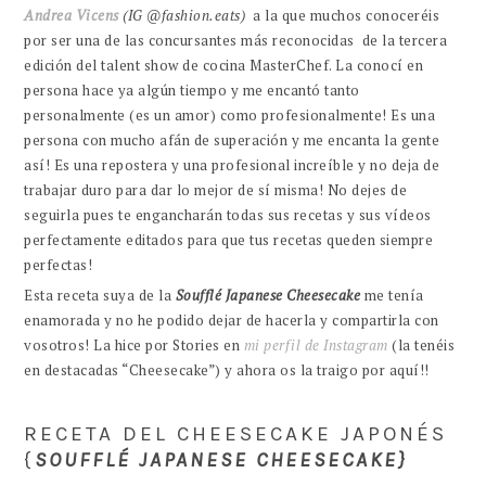
Andrea Vicens
(IG @fashion.eats)
a la que muchos conoceréis
por ser una de las concursantes más reconocidas de la tercera
edición del talent show de cocina MasterChef. La conocí en
persona hace ya algún tiempo y me encantó tanto
personalmente (es un amor) como profesionalmente! Es una
persona con mucho afán de superación y me encanta la gente
así! Es una repostera y una profesional increíble y no deja de
trabajar duro para dar lo mejor de sí misma! No dejes de
seguirla pues te engancharán todas sus recetas y sus vídeos
perfectamente editados para que tus recetas queden siempre
perfectas!
Esta receta suya de la
Soufflé Japanese Cheesecake
me tenía
enamorada y no he podido dejar de hacerla y compartirla con
vosotros! La hice por Stories en
mi perfil de Instagram
(la tenéis
en destacadas “Cheesecake”) y ahora os la traigo por aquí!!
RECETA DEL CHEESECAKE JAPONÉS
{
SOUFFLÉ JAPANESE CHEESECAKE}