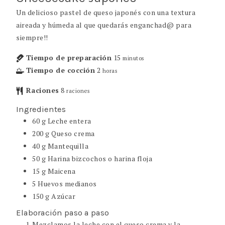
Un delicioso pastel de queso japonés con una textura
aireada y húmeda al que quedarás enganchad@ para
siempre!!
Tiempo de preparación
15
minutos
Tiempo de cocción
2
horas
Raciones
8
raciones
Ingredientes
60
g
Leche entera
200
g
Queso crema
40
g
Mantequilla
50
g
Harina bizcochos o harina floja
15
g
Maicena
5
Huevos medianos
150
g
Azúcar
Elaboración paso a paso
Mezclamos la leche con el queso crema y la