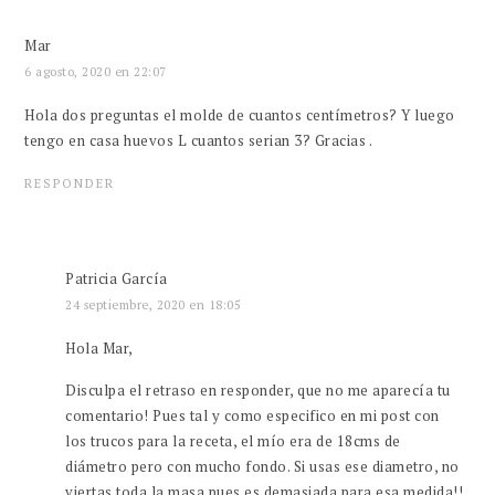
Mar
6 agosto, 2020 en 22:07
Hola dos preguntas el molde de cuantos centímetros? Y luego
tengo en casa huevos L cuantos serian 3? Gracias .
RESPONDER
Patricia García
24 septiembre, 2020 en 18:05
Hola Mar,
Disculpa el retraso en responder, que no me aparecía tu
comentario! Pues tal y como especifico en mi post con
los trucos para la receta, el mío era de 18cms de
diámetro pero con mucho fondo. Si usas ese diametro, no
viertas toda la masa pues es demasiada para esa medida!!