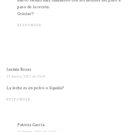
nuevo siendo muy cuidadoso con los detalles del paso a
paso de la receta.
Gracias!!
RESPONDER
Jazmin Rosas
15 marzo, 2021 en 20:47
La leche es en polvo o líquida?
RESPONDER
Patricia García
16 marzo, 2021 en 14:22