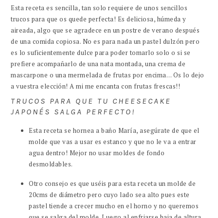
Esta receta es sencilla, tan solo requiere de unos sencillos
trucos para que os quede perfecta! Es deliciosa, húmeda y
aireada, algo que se agradece en un postre de verano después
de una comida copiosa. No es para nada un pastel dulzón pero
es lo suficientemente dulce para poder tomarlo solo o si se
prefiere acompañarlo de una nata montada, una crema de
mascarpone o una mermelada de frutas por encima… Os lo dejo
a vuestra elección! A mi me encanta con frutas frescas!!
TRUCOS PARA QUE TU CHEESECAKE
JAPONÉS SALGA PERFECTO!
Esta receta se hornea a baño María, asegúrate de que el
molde que vas a usar es estanco y que no le va a entrar
agua dentro! Mejor no usar moldes de fondo
desmoldables.
Otro consejo es que uséis para esta receta un molde de
20cms de diámetro pero cuyo lado sea alto pues este
pastel tiende a crecer mucho en el horno y no queremos
que se salga del molde. Luego al enfriarse baja de altura.