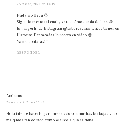
26 marzo, 2021 en 14:19
Nada, no lleva 😉
Sigue la receta tal cual y veras cómo queda de bien 😉
En mi perfil de Instagram @saboresymomentos tienes en
Historias Destacadas la receta en video 😉
Ya me contarás!!!
RESPONDER
Anónimo
26 marzo, 2021 en 22:44
Hola intente hacerlo pero me quedo con muchas burbujas y no
me queda tan dorado como el tuyo a que se debe