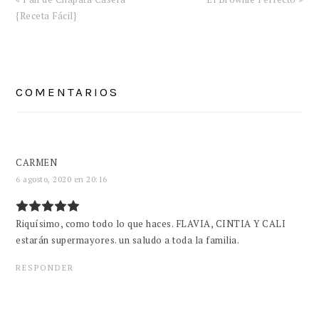
anterior:
entrada:
{Receta Fácil}
INTERACCIONES
CON
COMENTARIOS
LOS
LECTORES
CARMEN
6 agosto, 2020 en 20:16
Riquísimo, como todo lo que haces. FLAVIA, CINTIA Y CALI
estarán supermayores. un saludo a toda la familia.
RESPONDER