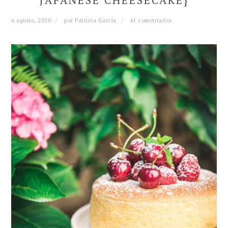
JAPANESE CHEESECAKE}
6 agosto, 2020
por
Patricia García
41 comentarios