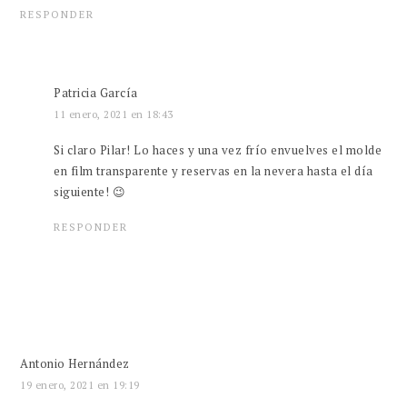
RESPONDER
Patricia García
11 enero, 2021 en 18:43
Si claro Pilar! Lo haces y una vez frío envuelves el molde
en film transparente y reservas en la nevera hasta el día
siguiente! 😉
RESPONDER
Antonio Hernández
19 enero, 2021 en 19:19