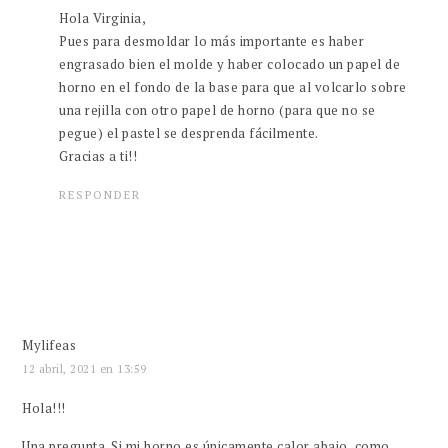
Hola Virginia,
Pues para desmoldar lo más importante es haber
engrasado bien el molde y haber colocado un papel de
horno en el fondo de la base para que al volcarlo sobre
una rejilla con otro papel de horno (para que no se
pegue) el pastel se desprenda fácilmente.
Gracias a ti!!
RESPONDER
Mylifeas
12 abril, 2021 en 13:59
Hola!!!
Una pregunta. Si mi horno es únicamente calor abajo, como