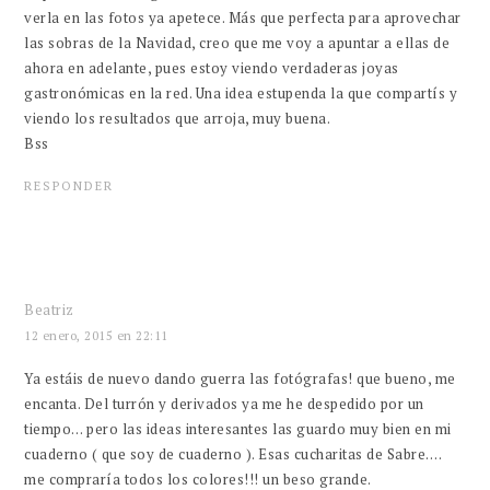
verla en las fotos ya apetece. Más que perfecta para aprovechar
las sobras de la Navidad, creo que me voy a apuntar a ellas de
ahora en adelante, pues estoy viendo verdaderas joyas
gastronómicas en la red. Una idea estupenda la que compartís y
viendo los resultados que arroja, muy buena.
Bss
RESPONDER
Beatriz
12 enero, 2015 en 22:11
Ya estáis de nuevo dando guerra las fotógrafas! que bueno, me
encanta. Del turrón y derivados ya me he despedido por un
tiempo… pero las ideas interesantes las guardo muy bien en mi
cuaderno ( que soy de cuaderno ). Esas cucharitas de Sabre….
me compraría todos los colores!!! un beso grande.