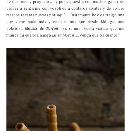
de ilusiones y proyectos… y por supuesto, con muchas ganas de
volver a sentarme con vosotros a contaros cositas y de volver
traeros recetas nuevas por aquí … Justamente hoy os traigo una
que viene nada más y nada menos que desde Málaga, una
deliciosa
Mousse de Turrón
!! Si, si una receta viajera que me
manda mi querida amiga
Luisa Morón
…. venga que os cuento!