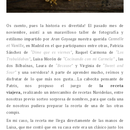
Os cuento, pues la historia es divertida! El pasado mes de
noviembre, asistí a un maravilloso taller de fotografía y
estilismo impartido por
Aran Goyoaga
nuestra querida
Cannelle
et Vanille
, en Madrid en el que participamos entre otras, Patricia
Sánchez de
“Dime que es viernes”
, Raquel Carmona de
“Los
Trabaldabas”
, Luisa Morón de
“Cocinando con mi Carmela”
, las
dos Bilbaínas, Laura de
“Because”
y Virginia de
“Sweet and
Sour”
y una servidora! A parte de aprender mucho, reírnos y
disfrutar de lo que más nos gusta….La cabecita pensante de
Patrix, nos propuso el juego de
la receta
viajera,
realizando
un intercambio de recetas Navideñas, entre
nosotras previo sorteo sorpresa de nombres, para que cada una
de nosotras pudiera preparar la receta de una de las otras
compis.
En mi caso, la receta me llega directamente de las manos de
Luisa, que me contó que en su casa este era un clásico justo los