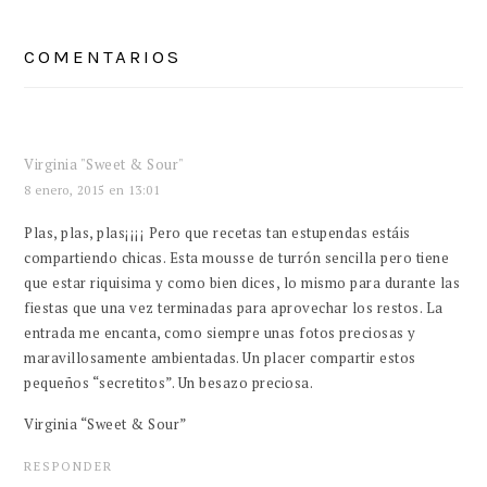
INTERACCIONES
CON
COMENTARIOS
LOS
LECTORES
Virginia "Sweet & Sour"
8 enero, 2015 en 13:01
Plas, plas, plas¡¡¡¡ Pero que recetas tan estupendas estáis
compartiendo chicas. Esta mousse de turrón sencilla pero tiene
que estar riquisima y como bien dices, lo mismo para durante las
fiestas que una vez terminadas para aprovechar los restos. La
entrada me encanta, como siempre unas fotos preciosas y
maravillosamente ambientadas. Un placer compartir estos
pequeños “secretitos”. Un besazo preciosa.
Virginia “Sweet & Sour”
RESPONDER