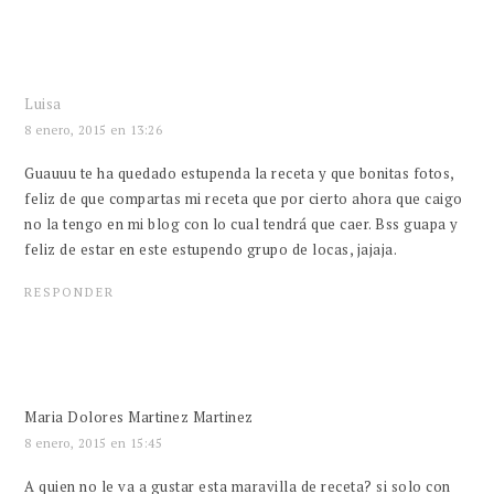
Luisa
8 enero, 2015 en 13:26
Guauuu te ha quedado estupenda la receta y que bonitas fotos,
feliz de que compartas mi receta que por cierto ahora que caigo
no la tengo en mi blog con lo cual tendrá que caer. Bss guapa y
feliz de estar en este estupendo grupo de locas, jajaja.
RESPONDER
Maria Dolores Martinez Martinez
8 enero, 2015 en 15:45
A quien no le va a gustar esta maravilla de receta? si solo con