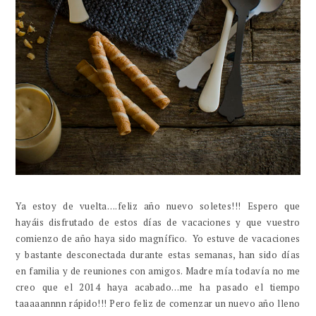
Ya estoy de vuelta….feliz año nuevo soletes!!! Espero que
hayáis disfrutado de estos días de vacaciones y que vuestro
comienzo de año haya sido magnífico.
Yo estuve de vacaciones
y bastante desconectada durante estas semanas, han sido días
en familia y de reuniones con amigos. Madre mía todavía no me
creo que el 2014 haya acabado…me ha pasado el tiempo
taaaaannnn rápido!!! Pero feliz de comenzar un nuevo año lleno