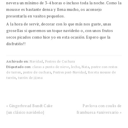
nevera un mínimo de 3-4 horas o incluso toda la noche. Como la
mousse es bastante densa y llena mucho, os aconsejo
presentarla en vasitos pequeños.
A la hora de servir, decorar con lo que más nos guste, unas
grosellas si queremos un toque navideño o, con unos frutos
secos picados como hice yo en esta ocasión. Espero que la
disfrutéis!!
Archivado en:
Navidad
,
Postres de Cuchara
Etiquetado con:
claras a punto de nieve
,
leche
,
Nata
,
postre con restos
de turron
,
postre de cuchara
,
Postres post-Navidad
,
Receta mousse de
turrón
,
turrón de jijona
Entrada
Siguiente
« Gingerbread Bundt Cake
Pavlova con coulis de
anterior:
entrada:
{un clásico navideño}
frambuesa #aniversario »