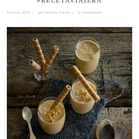
#RECETAVIAJERA
8 enero, 2015
por
Patricia García
4 comentarios