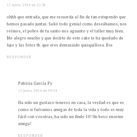
11 junio, 2014 en 21:36
ohhh que entrada, que me recuerda al fin de tan estupendo que
hemos pasado juntas. Salió todo genial como deseábamos, nos
reímos, el pobre de tu santo nos aguanto y el taller muy bien.
Me alegro mucho y que decirte de este cake te ha quedado de
lujo y las fotos tb. que eres demasiado quisquillosa. Bss
RESPONDER
Patricia García Py
12 junio, 2014 en 09:54
Ha sido un gustazo teneros en casa, la verdad es que es
como si fuéramos amigas de toda la vida y todo es muy
fácil con vosotras, ha sido un finde 10! Un beso enorme
amiga!
RESPONDER