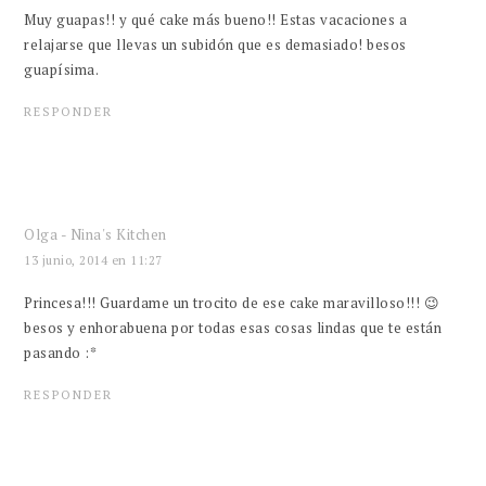
Muy guapas!! y qué cake más bueno!! Estas vacaciones a
relajarse que llevas un subidón que es demasiado! besos
guapísima.
RESPONDER
Olga - Nina's Kitchen
13 junio, 2014 en 11:27
Princesa!!! Guardame un trocito de ese cake maravilloso!!! 😉
besos y enhorabuena por todas esas cosas lindas que te están
pasando :*
RESPONDER