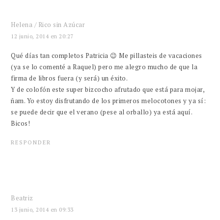
Helena / Rico sin Azúcar
12 junio, 2014 en 20:27
Qué días tan completos Patricia 😉 Me pillasteis de vacaciones
(ya se lo comenté a Raquel) pero me alegro mucho de que la
firma de libros fuera (y será) un éxito.
Y de colofón este super bizcocho afrutado que está para mojar,
ñam. Yo estoy disfrutando de los primeros melocotones y ya sí:
se puede decir que el verano (pese al orballo) ya está aquí.
Bicos!
RESPONDER
Beatriz
13 junio, 2014 en 09:33