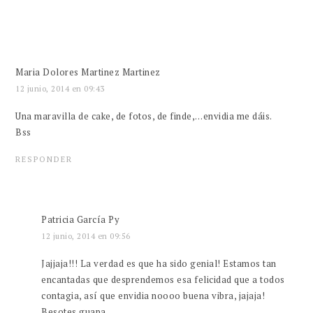
Maria Dolores Martinez Martinez
12 junio, 2014 en 09:43
Una maravilla de cake, de fotos, de finde,…envidia me dáis.
Bss
RESPONDER
Patricia García Py
12 junio, 2014 en 09:56
Jajjaja!!! La verdad es que ha sido genial! Estamos tan
encantadas que desprendemos esa felicidad que a todos
contagia, así que envidia noooo buena vibra, jajaja!
Besotes guapa