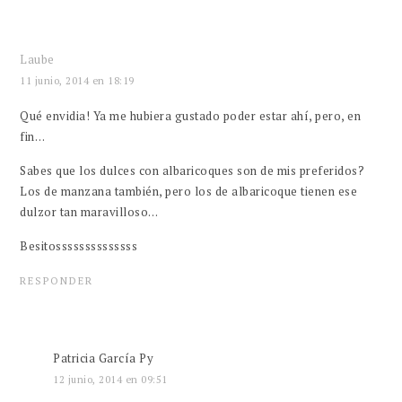
Laube
11 junio, 2014 en 18:19
Qué envidia! Ya me hubiera gustado poder estar ahí, pero, en
fin…
Sabes que los dulces con albaricoques son de mis preferidos?
Los de manzana también, pero los de albaricoque tienen ese
dulzor tan maravilloso…
Besitossssssssssssss
RESPONDER
Patricia García Py
12 junio, 2014 en 09:51