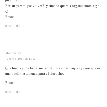
personas.
Por su puesto que volveré, y cuando queráis organizamos algo
😉
Besos!
RESPONDER
Manderley
12 junio, 2014 en 13:22
Que buena pinta tiene, me gustan los albaricoques y creo que es
una opción estupenda para el bizcocho.
Besos
RESPONDER