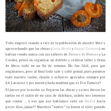
Todo empezó cuando a raíz de la publicación de nuestro libro y
aprovechando que las chicas (
Luisa Morón
y
Raquel Carmona
) no
habían venido nunca con sus talleres de
Balance de Blancos
a La
Coruña, pensé en organizar un doblete y realizar taller y firma
de libros todo en un fin de semana. No fue fácil, para que
engañarnos, pero al final todo sale y salió genial, pues pusimos
todo nuestro cariño, ilusión y esfuerzo apoyados siempre por
Ed. Larousse y por nuestra hada madrina que es Eva Zamora!!
El jueves por la noche ya llegaron las chicas y ya nos dieron las
tantas en el salón de mi casa de cháchara, cuánto nos tenemos
que contar … y eso que nos habíamos visto en
Madrid
hacía
pocos días, jajaja!!! Nuestros “santos” ya tienen el cielo ganado