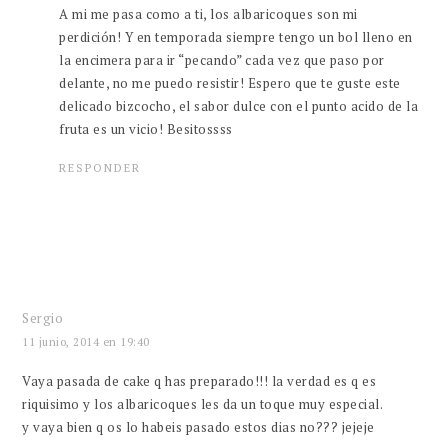
A mi me pasa como a ti, los albaricoques son mi
perdición! Y en temporada siempre tengo un bol lleno en
la encimera para ir “pecando” cada vez que paso por
delante, no me puedo resistir! Espero que te guste este
delicado bizcocho, el sabor dulce con el punto acido de la
fruta es un vicio! Besitossss
RESPONDER
Sergio
11 junio, 2014 en 19:40
Vaya pasada de cake q has preparado!!! la verdad es q es
riquisimo y los albaricoques les da un toque muy especial.
y vaya bien q os lo habeis pasado estos dias no??? jejeje