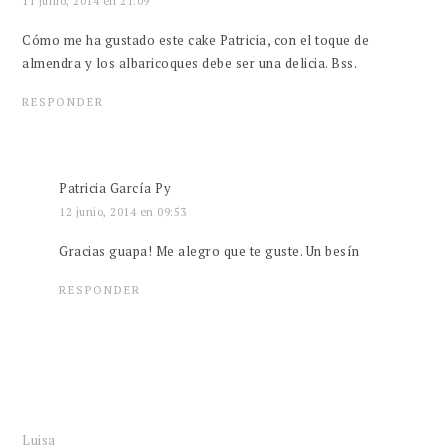
11 junio, 2014 en 21:09
Cómo me ha gustado este cake Patricia, con el toque de
almendra y los albaricoques debe ser una delicia. Bss.
RESPONDER
Patricia García Py
12 junio, 2014 en 09:53
Gracias guapa! Me alegro que te guste. Un besín
RESPONDER
Luisa