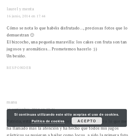
laurel y menta
16 junio, 2014 en 17:44
Cómo se nota lo que habéis disfrutado…, preciosas fotos que lo
demuestran 🙂
El bizcocho, una pequeña maravilla: los cakes con fruta son tan
jugosos y aromáticos… Prometemos hacerlo :))
Un besiño.
RESPONDER
manu
16 septiembre, 2014 en 12:46
Si continuas utilizando este sitio aceptas el uso de cookies.
ACEPTO
Patricia, estáis estupendas las tres! como no!!!!! Pero lo que me
Política de cookies
ha llamado mas la atención y ha hecho que todos mis jugos
gástricos se pusieran a bailar como locos, a sido la primera foto.