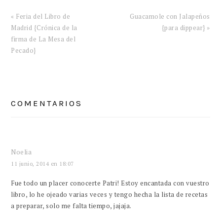
Entrada
Siguiente
« Feria del Libro de
Guacamole con Jalapeños
anterior:
entrada:
Madrid {Crónica de la
{para dippear} »
firma de La Mesa del
Pecado}
INTERACCIONES
CON
COMENTARIOS
LOS
LECTORES
Noelia
11 junio, 2014 en 18:07
Fue todo un placer conocerte Patri! Estoy encantada con vuestro
libro, lo he ojeado varias veces y tengo hecha la lista de recetas
a preparar, solo me falta tiempo, jajaja.