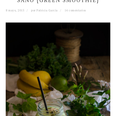
SANO {GREEN SMOOTHIE}
8 mayo, 2015
por
Patricia García
14 comentarios