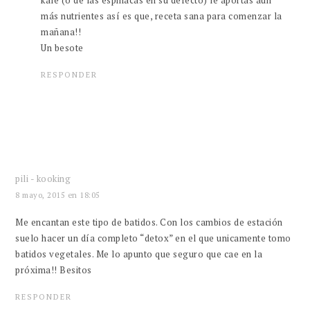
kale (o de las espinacas en su defecto) le aportas aún
más nutrientes así es que, receta sana para comenzar la
mañana!!
Un besote
RESPONDER
pili - kooking
8 mayo, 2015 en 18:05
Me encantan este tipo de batidos. Con los cambios de estación
suelo hacer un día completo “detox” en el que unicamente tomo
batidos vegetales. Me lo apunto que seguro que cae en la
próxima!! Besitos
RESPONDER