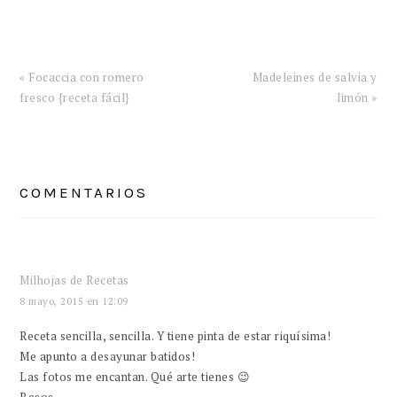
Entrada
Siguiente
« Focaccia con romero
Madeleines de salvia y
anterior:
entrada:
fresco {receta fácil}
limón »
INTERACCIONES
CON
COMENTARIOS
LOS
LECTORES
Milhojas de Recetas
8 mayo, 2015 en 12:09
Receta sencilla, sencilla. Y tiene pinta de estar riquísima!
Me apunto a desayunar batidos!
Las fotos me encantan. Qué arte tienes 😉