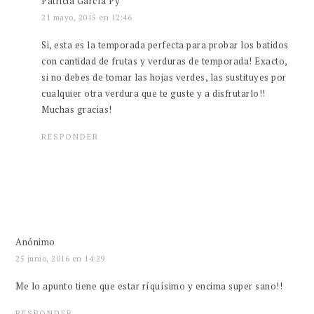
Patricia García Py
21 mayo, 2015 en 12:46
Si, esta es la temporada perfecta para probar los batidos
con cantidad de frutas y verduras de temporada! Exacto,
si no debes de tomar las hojas verdes, las sustituyes por
cualquier otra verdura que te guste y a disfrutarlo!!
Muchas gracias!
RESPONDER
Anónimo
25 junio, 2016 en 14:29
Me lo apunto tiene que estar ríquísimo y encima super sano!!
RESPONDER