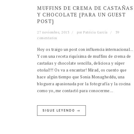
MUFFINS DE CREMA DE CASTAÑAS
Y CHOCOLATE {PARA UN GUEST
POST}
27 noviembre, 2013
por
Patricia García
39
comentarios
Hoy os traigo un post con influencia internacional…
Y con una receta riquísima de muffins de crema de
castañas y chocolate sencilla, deliciosa y súper
otoñal!!! Os va a encantar! Mirad, os cuento que
hace algún tiempo que Sonia Monagheddu, una
bloguera apasionada por la fotografía y la cocina
como yo, me contactó para conocerme…
SIGUE LEYENDO →