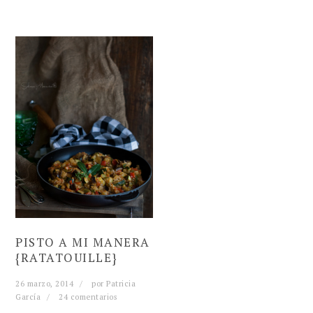
PISTO A MI MANERA
{RATATOUILLE}
26 marzo, 2014
por
Patricia
García
24 comentarios