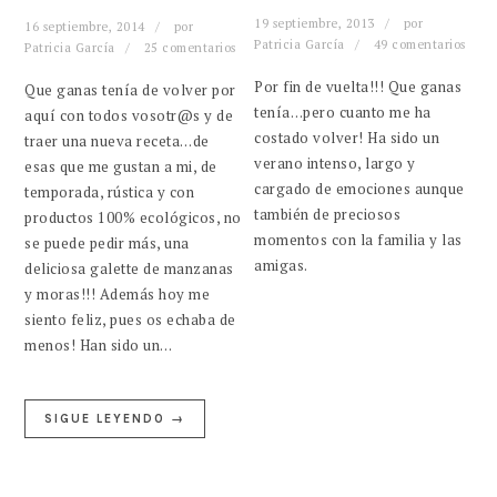
19 septiembre, 2013
por
16 septiembre, 2014
por
Patricia García
49 comentarios
Patricia García
25 comentarios
Por fin de vuelta!!! Que ganas
Que ganas tenía de volver por
tenía…pero cuanto me ha
aquí con todos vosotr@s y de
costado volver! Ha sido un
traer una nueva receta…de
verano intenso, largo y
esas que me gustan a mi, de
cargado de emociones aunque
temporada, rústica y con
también de preciosos
productos 100% ecológicos, no
momentos con la familia y las
se puede pedir más, una
amigas.
deliciosa galette de manzanas
y moras!!! Además hoy me
siento feliz, pues os echaba de
menos! Han sido un…
SIGUE LEYENDO →