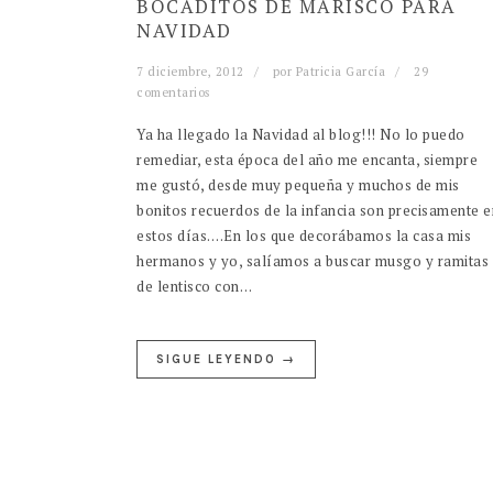
BOCADITOS DE MARISCO PARA
NAVIDAD
7 diciembre, 2012
por
Patricia García
29
comentarios
Ya ha llegado la Navidad al blog!!! No lo puedo
remediar, esta época del año me encanta, siempre
me gustó, desde muy pequeña y muchos de mis
bonitos recuerdos de la infancia son precisamente e
estos días….En los que decorábamos la casa mis
hermanos y yo, salíamos a buscar musgo y ramitas
de lentisco con…
SIGUE LEYENDO →