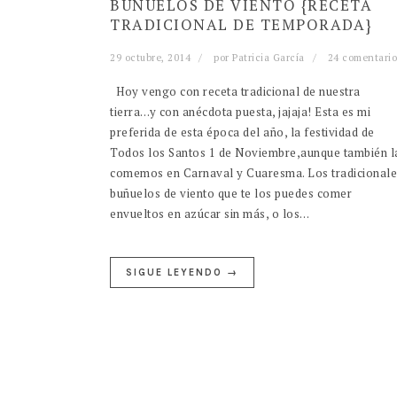
BUÑUELOS DE VIENTO {RECETA
TRADICIONAL DE TEMPORADA}
29 octubre, 2014
por
Patricia García
24 comentario
Hoy vengo con receta tradicional de nuestra
tierra…y con anécdota puesta, jajaja! Esta es mi
preferida de esta época del año, la festividad de
Todos los Santos 1 de Noviembre,aunque también l
comemos en Carnaval y Cuaresma. Los tradicionale
buñuelos de viento que te los puedes comer
envueltos en azúcar sin más, o los…
SIGUE LEYENDO →