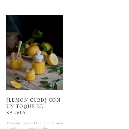
{LEMON CURD} CON
UN TOQUE DE
SALVIA
13 noviembre, 2014
por
Patricia
García
11 comentarios