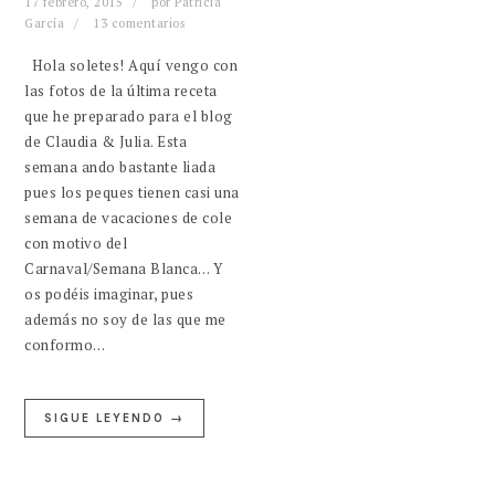
17 febrero, 2015
por
Patricia
García
13 comentarios
Hola soletes! Aquí vengo con
las fotos de la última receta
que he preparado para el blog
de Claudia & Julia. Esta
semana ando bastante liada
pues los peques tienen casi una
semana de vacaciones de cole
con motivo del
Carnaval/Semana Blanca… Y
os podéis imaginar, pues
además no soy de las que me
conformo…
SIGUE LEYENDO →