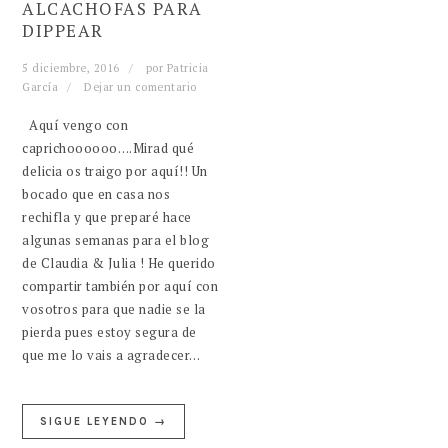
ALCACHOFAS PARA
DIPPEAR
5 diciembre, 2016
por
Patricia
García
Dejar un comentario
Aquí vengo con
caprichoooooo….Mirad qué
delicia os traigo por aquí!! Un
bocado que en casa nos
rechifla y que preparé hace
algunas semanas para el blog
de Claudia & Julia ! He querido
compartir también por aquí con
vosotros para que nadie se la
pierda pues estoy segura de
que me lo vais a agradecer…
SIGUE LEYENDO →