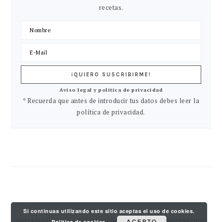
recetas.
Aviso legal y política de privacidad
* Recuerda que antes de introducir tus datos debes leer la
política de privacidad.
Si continuas utilizando este sitio aceptas el uso de cookies.
ACEPTO
COPYRIGHT © 2026 · PATRICIA GARCIA PY. TODOS LOS DERECHOS
Política de cookies