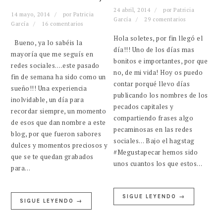
24 abril, 2014
por
Patricia
14 mayo, 2014
por
Patricia
García
29 comentarios
García
16 comentarios
Hola soletes, por fin llegó el
Bueno, ya lo sabéis la
día!!! Uno de los días mas
mayoría que me seguís en
bonitos e importantes, por que
redes sociales….este pasado
no, de mi vida! Hoy os puedo
fin de semana ha sido como un
contar porqué llevo días
sueño!!! Una experiencia
publicando los nombres de los
inolvidable, un día para
pecados capitales y
recordar siempre, un momento
compartiendo frases algo
de esos que dan nombre a este
pecaminosas en las redes
blog, por que fueron sabores
sociales… Bajo el hagstag
dulces y momentos preciosos y
#Megustapecar hemos sido
que se te quedan grabados
unos cuantos los que estos…
para…
SIGUE LEYENDO →
SIGUE LEYENDO →