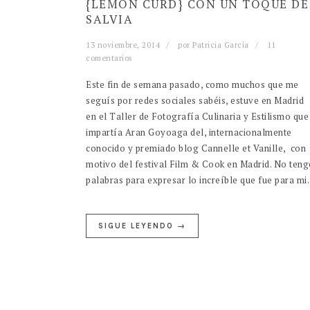
{LEMON CURD} CON UN TOQUE DE
SALVIA
13 noviembre, 2014
por
Patricia García
11
comentarios
Este fin de semana pasado, como muchos que me
seguís por redes sociales sabéis, estuve en Madrid
en el Taller de Fotografía Culinaria y Estilismo que
impartía Aran Goyoaga del, internacionalmente
conocido y premiado blog Cannelle et Vanille, con
motivo del festival Film & Cook en Madrid. No ten
palabras para expresar lo increíble que fue para m
SIGUE LEYENDO →