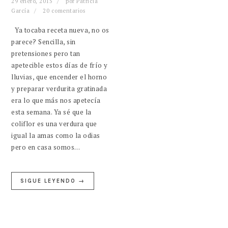
29 enero, 2015
por
Patricia
García
20 comentarios
Ya tocaba receta nueva, no os
parece? Sencilla, sin
pretensiones pero tan
apetecible estos días de frío y
lluvias, que encender el horno
y preparar verdurita gratinada
era lo que más nos apetecía
esta semana. Ya sé que la
coliflor es una verdura que
igual la amas como la odias
pero en casa somos…
SIGUE LEYENDO →