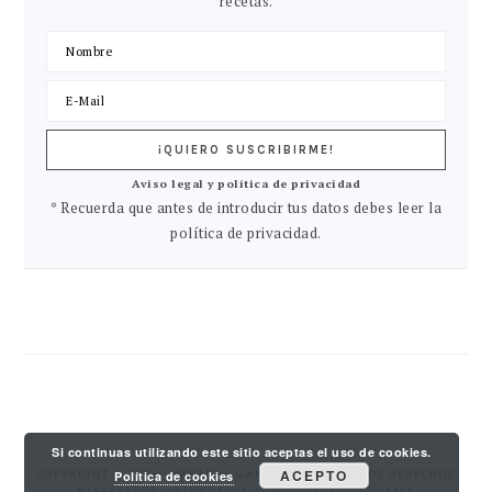
recetas.
Aviso legal y política de privacidad
* Recuerda que antes de introducir tus datos debes leer la
política de privacidad.
Si continuas utilizando este sitio aceptas el uso de cookies.
ACEPTO
COPYRIGHT © 2026 · PATRICIA GARCIA PY. TODOS LOS DERECHOS
Política de cookies
RESERVADOS.
AVISO LEGAL Y PRIVACIDAD
| COOKIES