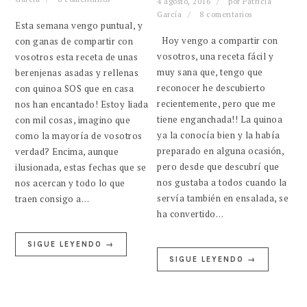
4 agosto, 2016
por
Patricia
García
8 comentarios
Esta semana vengo puntual, y
Hoy vengo a compartir con
con ganas de compartir con
vosotros, una receta fácil y
vosotros esta receta de unas
muy sana que, tengo que
berenjenas asadas y rellenas
reconocer he descubierto
con quinoa SOS que en casa
recientemente, pero que me
nos han encantado! Estoy liada
tiene enganchada!! La quinoa
con mil cosas, imagino que
ya la conocía bien y la había
como la mayoría de vosotros
preparado en alguna ocasión,
verdad? Encima, aunque
pero desde que descubrí que
ilusionada, estas fechas que se
nos gustaba a todos cuando la
nos acercan y todo lo que
servía también en ensalada, se
traen consigo a…
ha convertido…
SIGUE LEYENDO →
SIGUE LEYENDO →