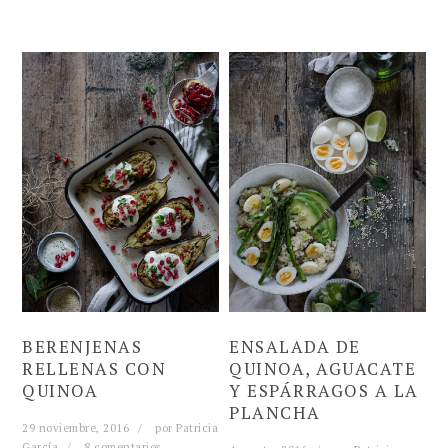
BERENJENAS
ENSALADA DE
RELLENAS CON
QUINOA, AGUACATE
QUINOA
Y ESPÁRRAGOS A LA
PLANCHA
29 noviembre, 2016
por
Patricia
García
8 comentarios