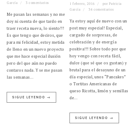
García
3 comentarios
1 febrero, 2016
por
Patricia
García
34 comentarios
Me pasan las semanas y no me
Ya estoy aquí de nuevo con un
doy ni cuenta de que tardo en
post muy especial! Especial,
traer receta nueva, lo siento!!!
cargado de sorpresas, de
Es que tengo que deciros, que
celebración y de energía
para mi felicidad, estoy metida
positiva!!! Sobre todo por que
de lleno en un nuevo proyecto
hoy vengo con receta fácil,
que me hace especial ilusión
dulce (que sé que os gustan) y
pero del que aún no puedo
brutal para el desayuno de un
contaros nada. Y se me pasan
día especial, unos “Pancakes”
las semanas…
o Tortitas Americanas de
queso Ricotta, limón y semillas
de…
SIGUE LEYENDO →
SIGUE LEYENDO →