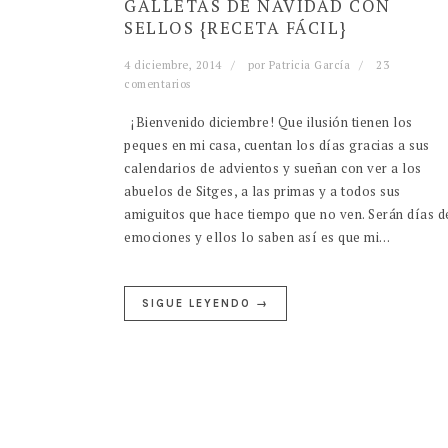
GALLETAS DE NAVIDAD CON
SELLOS {RECETA FÁCIL}
4 diciembre, 2014
por
Patricia García
23
comentarios
¡Bienvenido diciembre! Que ilusión tienen los
peques en mi casa, cuentan los días gracias a sus
calendarios de advientos y sueñan con ver a los
abuelos de Sitges, a las primas y a todos sus
amiguitos que hace tiempo que no ven. Serán días d
emociones y ellos lo saben así es que mi…
SIGUE LEYENDO →