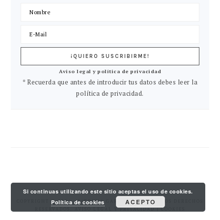
Aviso legal y política de privacidad
* Recuerda que antes de introducir tus datos debes leer la
política de privacidad.
Si continuas utilizando este sitio aceptas el uso de cookies.
ACEPTO
COPYRIGHT © 2026 · PATRICIA GARCIA PY. TODOS LOS DERECHOS
Política de cookies
RESERVADOS.
AVISO LEGAL Y PRIVACIDAD
| COOKIES