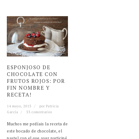
ESPONJOSO DE
CHOCOLATE CON
FRUTOS ROJOS: POR
FIN NOMBRE Y
RECETA!
14 mayo, 2013
por
Patricia
García
33 comentarios
Muchos me pedíais la receta de
este bocado de chocolate, el
pastel con el que ayer participé